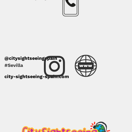
@citysightseeingspain
#Sevilla
city-sightseeing-spain.com