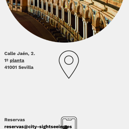
Calle Jaén, 2.
1º
planta
41001 Sevilla
Reservas
reservas@city-sightseeing.es