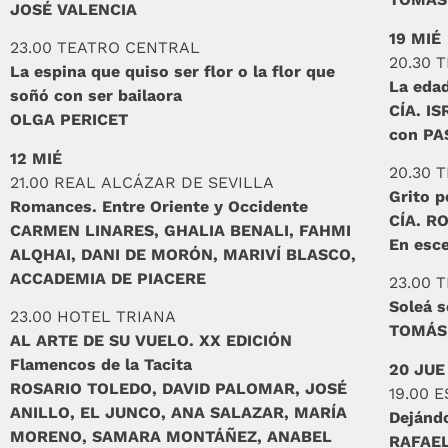
JOSÉ VALENCIA
19 MIÉ
23.00 TEATRO CENTRAL
20.30 
La espina que quiso ser flor o la flor que
La edad
soñó con ser bailaora
CÍA. I
OLGA PERICET
con PA
12 MIÉ
20.30 
21.00 REAL ALCÁZAR DE SEVILLA
Grito p
Romances. Entre Oriente y Occidente
CÍA. R
CARMEN LINARES, GHALIA BENALI, FAHMI
En esc
ALQHAI, DANI DE MORÓN, MARIVÍ BLASCO,
ACCADEMIA DE PIACERE
23.00 
Soleá s
23.00 HOTEL TRIANA
TOMÁS
AL ARTE DE SU VUELO. XX EDICIÓN
Flamencos de la Tacita
20 JUE
ROSARIO TOLEDO, DAVID PALOMAR, JOSÉ
19.00 
ANILLO, EL JUNCO, ANA SALAZAR, MARÍA
Dejánd
MORENO, SAMARA MONTÁÑEZ, ANABEL
RAFAE