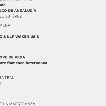
ano
NCO DE ANDALUCÍA
AEL ESTÉVEZ
AMEDA
 & ULF WAKENIUS &
LOPE DE VEGA
ante flamenco heterodoxo
CENTRAL
n
O
DE LA MAESTRANZA