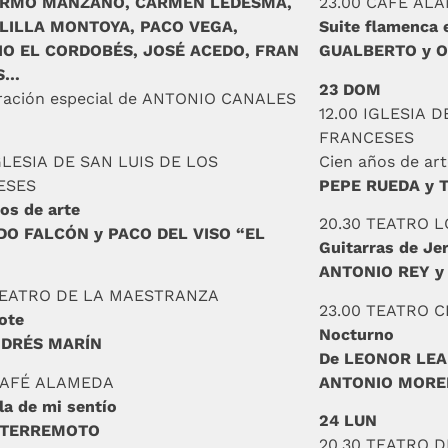
ERMO MANZANO, CARMEN LEDESMA,
23.00 CAFÉ AL
LILLA MONTOYA, PACO VEGA,
Suite flamenca 
O EL CORDOBÉS, JOSÉ ACEDO, FRAN
GUALBERTO y 
S…
23 DOM
ración especial de ANTONIO CANALES
12.00 IGLESIA 
M
FRANCESES
IGLESIA DE SAN LUIS DE LOS
Cien años de ar
ESES
PEPE RUEDA y 
os de arte
20.30 TEATRO 
O FALCÓN y PACO DEL VISO “EL
Guitarras de Je
ANTONIO REY y
TEATRO DE LA MAESTRANZA
23.00 TEATRO 
ote
Nocturno
NDRÉS MARÍN
De LEONOR LEA
CAFÉ ALAMEDA
ANTONIO MOR
la de mi sentío
24 LUN
 TERREMOTO
20.30 TEATRO 