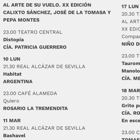
AL ARTE DE SU VUELO. XX EDICIÓN
17 LUN
CALIXTO SÁNCHEZ, JOSÉ DE LA TOMASA Y
20.30 
PEPA MONTES
AL ART
XX EDI
23.00 TEATRO CENTRAL
Compad
Distopía
NIÑO 
CÍA. PATRICIA GUERRERO
23.00 
10 LUN
Tauroma
21.30 REAL ALCÁZAR DE SEVILLA
Manolo
Habitat
CÍA. M
ARGENTINA
18 MAR
23.00 CAFÉ ALAMEDA
20.30 
Quiero
Grito p
ROSARIO LA TREMENDITA
CÍA. R
11 MAR
En esc
21.30 REAL ALCÁZAR DE SEVILLA
23.00 
Bashavel
TOMASI