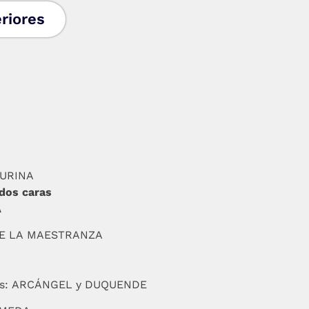
riores
TURINA
 dos caras
A
DE LA MAESTRANZA
ados: ARCÁNGEL y DUQUENDE