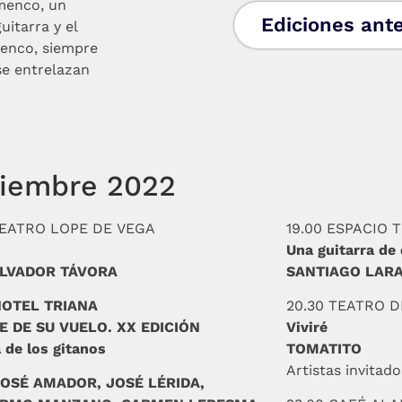
amenco, un
Ediciones ante
uitarra y el
menco, siempre
 se entrelazan
tiembre 2022
TEATRO LOPE DE VEGA
19.00 ESPACIO 
Una guitarra de
ALVADOR TÁVORA
SANTIAGO LAR
HOTEL TRIANA
20.30 TEATRO 
E DE SU VUELO. XX EDICIÓN
Viviré
 de los gitanos
TOMATITO
Artistas invit
OSÉ AMADOR, JOSÉ LÉRIDA,