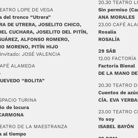
20.30 TEATRO 
TEATRO LOPE DE VEGA
Sin permiso (Can
a del tronco “Utrera”
ANA MORALES
A DE UTRERA, JOSELITO CHICO,
23.00 CAFÉ AL
DEL CUCHARA, JOSELITO DEL PITÍN,
Rosalía
SUÁREZ, ALFONSO ROMERO,
ROSALÍA
O MORENO, PITÍN HIJO
29 SÁB
 invitado: JOSÉ VALENCIA
12.00 FACTORÍ
CAFÉ ALAMEDA
Factoría Bienal
o
DE LA MANO D
UEVEDO “BOLITA”
20.30 TEATRO 
Cuentos de azú
ESPACIO TURINA
CÍA. EVA YERB
ño de locura
23.00 TEATRO 
 CARMONA
Yo soy
TEATRO DE LA MAESTRANZA
ISABEL BAYÓN
 al tiempo