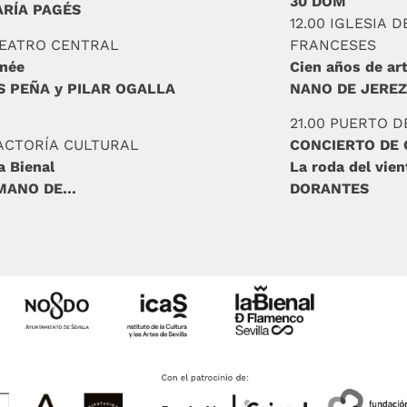
30 DOM
ARÍA PAGÉS
12.00 IGLESIA 
TEATRO CENTRAL
FRANCESES
rnée
Cien años de ar
 PEÑA y PILAR OGALLA
NANO DE JEREZ
21.00 PUERTO D
FACTORÍA CULTURAL
CONCIERTO DE
a Bienal
La roda del vie
 MANO DE…
DORANTES