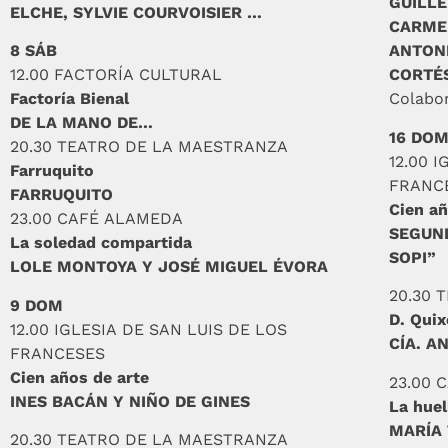
GUILL
ELCHE, SYLVIE COURVOISIER …
CARME
8 SÁB
ANTONI
12.00 FACTORÍA CULTURAL
CORTÉ
Factoría Bienal
Colabo
DE LA MANO DE…
16 DO
20.30 TEATRO DE LA MAESTRANZA
12.00 
Farruquito
FRANC
FARRUQUITO
Cien añ
23.00 CAFÉ ALAMEDA
SEGUND
La soledad compartida
SOPI”
LOLE MONTOYA Y JOSÉ MIGUEL ÉVORA
20.30 
9 DOM
D. Quix
12.00 IGLESIA DE SAN LUIS DE LOS
CÍA. A
FRANCESES
Cien años de arte
23.00 
INES BACÁN Y NIÑO DE GINES
La huel
MARÍA
20.30 TEATRO DE LA MAESTRANZA