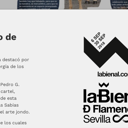
o de
a destacó por
rgía de los
 Pedro G.
cartel,
 de esta
as Sabias
el arte jondo.
e los cuales