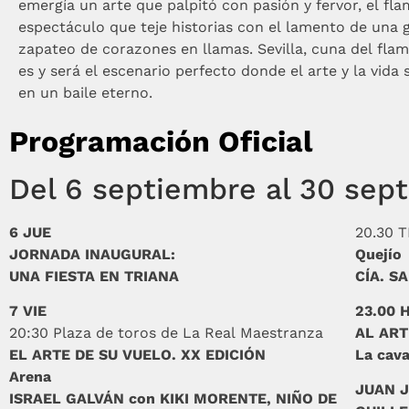
emergía un arte que palpitó con pasión y fervor, el fl
espectáculo que teje historias con el lamento de una g
zapateo de corazones en llamas. Sevilla, cuna del fla
es y será el escenario perfecto donde el arte y la vida
en un baile eterno.
Programación Oficial
Del 6 septiembre al 30 sep
6 JUE
20.30 
JORNADA INAUGURAL:
Quejío
UNA FIESTA EN TRIANA
CÍA. S
7 VIE
23.00 
20:30 Plaza de toros de La Real Maestranza
AL ART
EL ARTE DE SU VUELO. XX EDICIÓN
La cava
Arena
JUAN J
ISRAEL GALVÁN con KIKI MORENTE, NIÑO DE