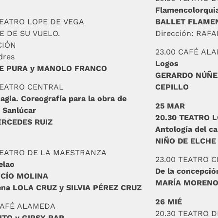
Flamencolorqui
TEATRO LOPE DE VEGA
BALLET FLAME
E DE SU VUELO.
Dirección: RAF
CIÓN
23.00 CAFÉ AL
res
Logos
DE PURA y MANOLO FRANCO
GERARDO NÚÑEZ
TEATRO CENTRAL
CEPILLO
gia. Coreografía para la obra de
25 MAR
 Sanlúcar
20.30 TEATRO 
ERCEDES RUIZ
Antología del c
NIÑO DE ELCHE
TEATRO DE LA MAESTRANZA
23.00 TEATRO 
elao
De la concepció
OCÍO MOLINA
MARÍA MOREN
ena LOLA CRUZ y SILVIA PÉREZ CRUZ
26 MIÉ
CAFÉ ALAMEDA
20.30 TEATRO 
TO y GIPSY RAP