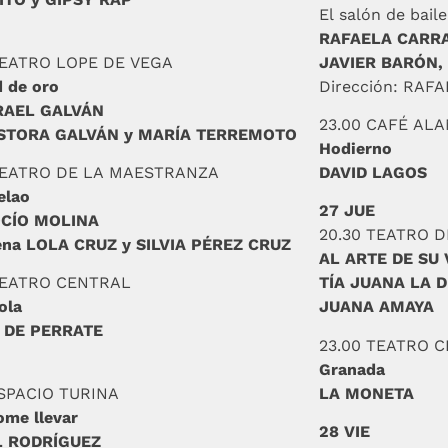
El salón de baile
RAFAELA CARR
TEATRO LOPE DE VEGA
JAVIER BARÓN,
 de oro
Dirección: RA
SRAEL GALVÁN
23.00 CAFÉ AL
STORA GALVÁN y MARÍA TERREMOTO
Hodierno
TEATRO DE LA MAESTRANZA
DAVID LAGOS
elao
27 JUE
OCÍO MOLINA
20.30 TEATRO 
ena LOLA CRUZ y SILVIA PÉREZ CRUZ
AL ARTE DE SU 
TEATRO CENTRAL
TÍA JUANA LA 
ola
JUANA AMAYA
 DE PERRATE
23.00 TEATRO 
Granada
ESPACIO TURINA
LA MONETA
ome llevar
28 VIE
L RODRÍGUEZ