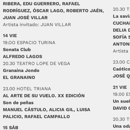
RIBERA, EDU GUERRERO, RAFAEL
20.30 
RODRÍGUEZ, ÓSCAR LAGO, ROBERTO JAÉN,
La savi
JUAN JOSÉ VILLAR
CUCHAR
Artista invitado: JUAN VILLAR
DELIA 
14 VIE
SOFÍA 
19.OO ESPACIO TURINA
ANTONI
Sonata Club
Artista
ALFREDO LAGOS
23.00 
20.30 TEATRO LOPE DE VEGA
Caótic
Granaína Jondo
JOSÉ Q
EL GRANAINO
21 VIE
23.00 HOTEL TRIANA
19.00 
AL ARTE DE SU VUELO. XX EDICIÓN
Un sue
Son de peñas
DAVID
MANUEL CÁSTULO, ALICIA GIL, LUISA
PALICIO, RAFAEL CAMPALLO
20.30 
Una oda
15 SÁB