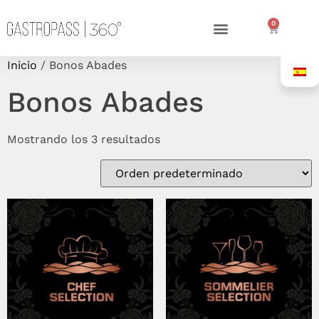
0
Inicio
/ Bonos Abades
Bonos Abades
Mostrando los 3 resultados