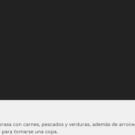
 brasa con carnes, pescados y verduras, además de arroce
os para tomarse una copa.