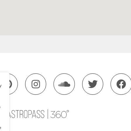
y
a
e