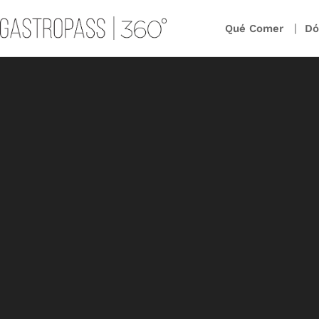
Qué Comer
Dó