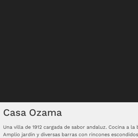
Casa Ozama
Una villa de 1912 cargada de sabor andaluz. Cocina a la
Amplio jardín y diversas barras con rincones escondid