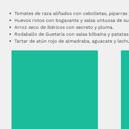
Tomates de raza aliñados con cebolletas, piparras 
Huevos rotos con bogavante y salsa untuosa de su
Arroz seco de ibéricos con secreto y pluma.
Rodaballo de Guetaria con salsa bilbaína y patatas
Tartar de atún rojo de almadraba, aguacate y lechu
Tartar de atún rojo de
almadraba con emulsión de
aguacate sobre hojas de cogollo.