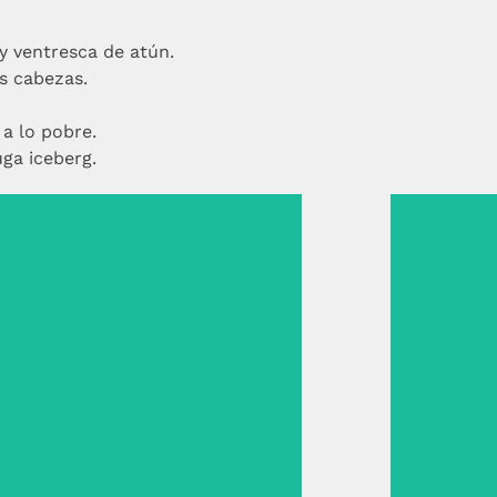
y ventresca de atún.
s cabezas.
 a lo pobre.
ga iceberg.
Huevos rotos con bogavante y
Steak
salsa untuosa de sus cabezas.