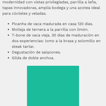
modernidad con vistas privilegiadas, parrilla a leña,
tapas innovadoras, amplia bodega y una azotea ideal
para cócteles y veladas.
Picanha de vaca madurada en casa 120 días.
Molleja de ternera a la parrilla con limón.
T-bone de vaca vieja. 30 días de maduración en
dos experiencias: lomo a la brasa y solomillo en
steak tartar.
Degustación de salazones.
Gilda de doble anchoa.
T-bone de vaca vieja.
30 días de
maduración en dos
experiencias: lomo a
la brasa y solomillo
en steak tartar.