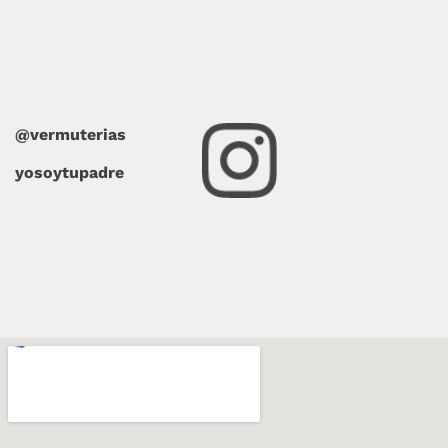
@vermuterias
yosoytupadre