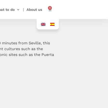
0
at to do
About us
 minutes from Seville, this
nt cultures such as the
onic sites such as the Puerta