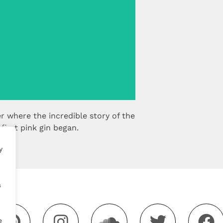
See more >
r where the incredible story of the
 first pink gin began.
y
a
e