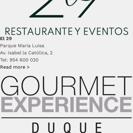
El 29
Parque Maria Luisa
Av. Isabel la Católica, 2
Tel: 954 600 020
Read more >