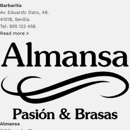
Barbarita
Av. Eduardo Dato, 49.
41018, Sevilla
Tel: 955 123 456
Read more >
Almansa