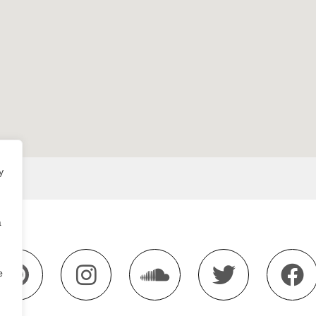
y
a
e