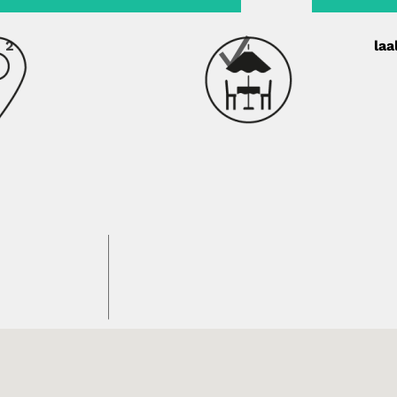
, 2
laa