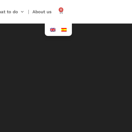
0
at to do
About us