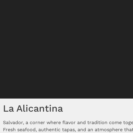
La Alicantina
Salvador, a corner where flavor and tradition come toge
Fresh seafood, authentic tapas, and an atmosphere that