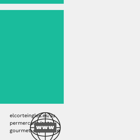
elcorteingles.es/su
permercado/aptc/
gourmet-experience