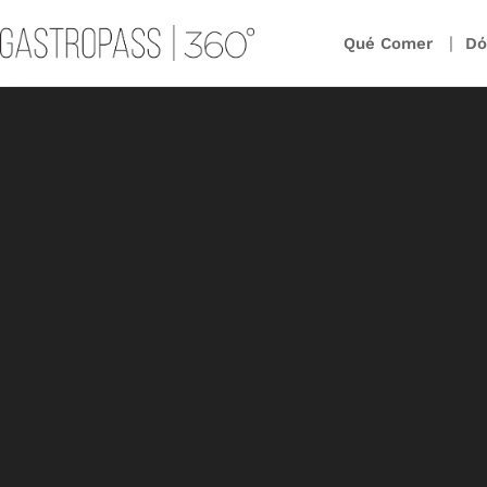
Qué Comer
Dó