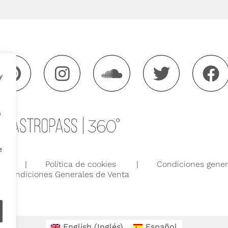
y
a
e
ad
Política de cookies
Condiciones gener
Condiciones Generales de Venta
English
(
Inglés
)
Español